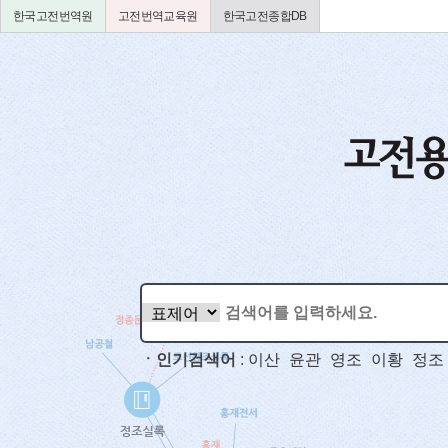
한국고전번역원
고전번역교육원
한국고전종합DB
ㆍ인기검색어
:
이산
윤관
영조
이황
정조