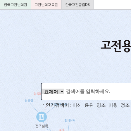
한국고전번역원
고전번역교육원
한국고전종합DB
ㆍ인기검색어
:
이산
윤관
영조
이황
정조