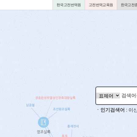
한국고전번역원
고전번역교육원
한국고전종
ㆍ인기검색어
:
이