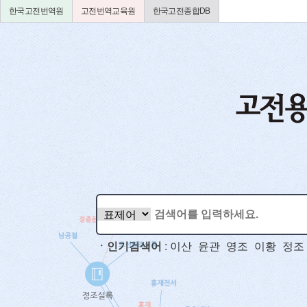
한국고전번역원
고전번역교육원
한국고전종합DB
ㆍ인기검색어
:
이산
윤관
영조
이황
정조