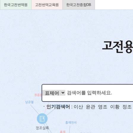
한국고전번역원
고전번역교육원
한국고전종합DB
ㆍ인기검색어
:
이산
윤관
영조
이황
정조