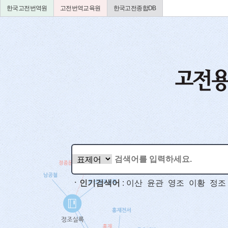
한국고전번역원
고전번역교육원
한국고전종합DB
ㆍ인기검색어
:
이산
윤관
영조
이황
정조