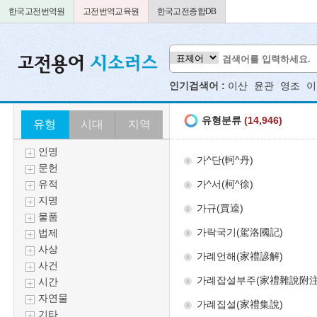
한국고전번역원
고전번역교육원
한국고전종합DB
인기검색어 :
이산
윤관
영조
이
유형
시대
지역
인명
문헌
유적
지명
물품
법제
사상
사건
시간
자연물
기타