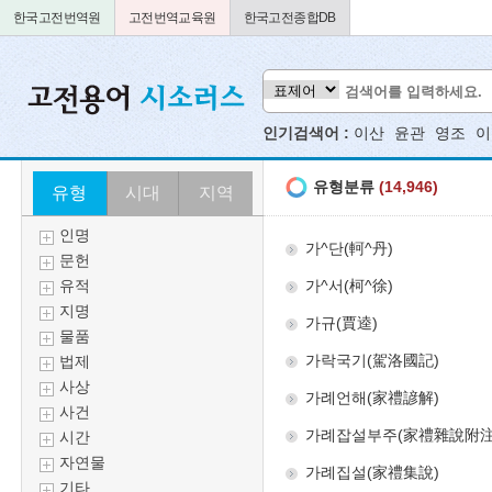
한국고전번역원
고전번역교육원
한국고전종합DB
인기검색어 :
이산
윤관
영조
이
유형
시대
지역
인명
문헌
유적
지명
물품
법제
사상
사건
시간
자연물
기타