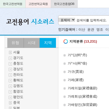
한국고전번역원
고전번역교육원
한국고전종합DB
인기검색어 :
이산
윤관
영조
이
유형
시대
지역
서울
경기도
충청도
경상도
전라도
황해도
강원도
함경도
평안도
중국
일본