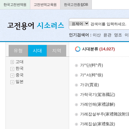
한국고전번역원
고전번역교육원
한국고전종합DB
인기검색어 :
이산
윤관
영조
이
유형
시대
지역
고대
한국
중국
일본