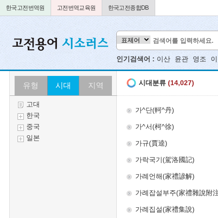
한국고전번역원
고전번역교육원
한국고전종합DB
인기검색어 :
이산
윤관
영조
이
유형
시대
지역
고대
한국
중국
일본