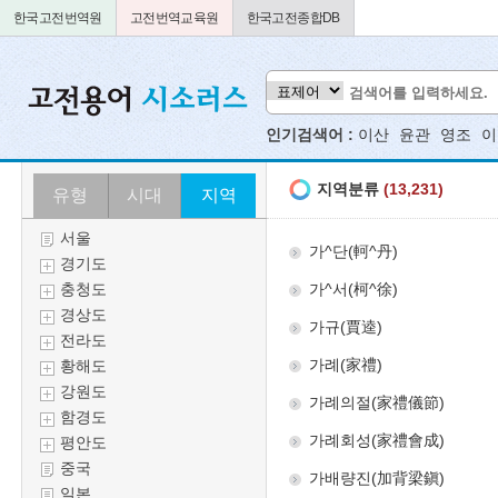
한국고전번역원
고전번역교육원
한국고전종합DB
인기검색어 :
이산
윤관
영조
이
유형
시대
지역
서울
경기도
충청도
경상도
전라도
황해도
강원도
함경도
평안도
중국
일본