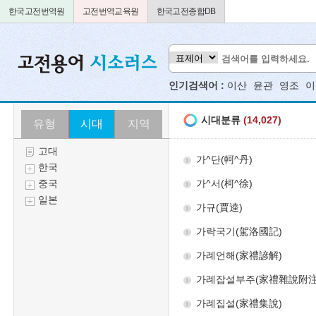
한국고전번역원
고전번역교육원
한국고전종합DB
인기검색어 :
이산
윤관
영조
이
유형
시대
지역
고대
한국
중국
일본