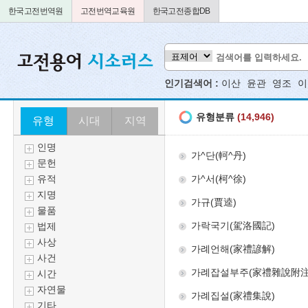
한국고전번역원
고전번역교육원
한국고전종합DB
인기검색어 :
이산
윤관
영조
이
유형
시대
지역
인명
문헌
유적
지명
물품
법제
사상
사건
시간
자연물
기타