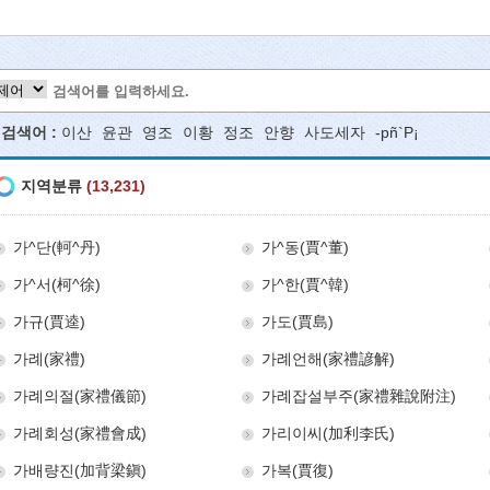
색어 :
이산
윤관
영조
이황
정조
안향
사도세자
-pñ`P¡