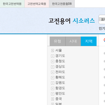
한국고전번역원
고전번역교육원
한국고전종합DB
인기검
유형
시대
지역
서울
경기도
충청도
경상도
전라도
황해도
강원도
함경도
평안도
중국
일본