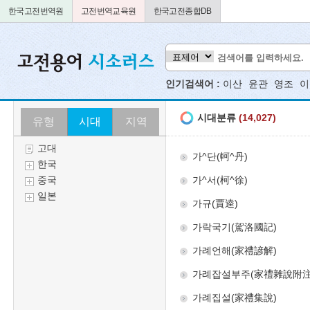
한국고전번역원
고전번역교육원
한국고전종합DB
인기검색어 :
이산
윤관
영조
이
유형
시대
지역
고대
한국
중국
일본