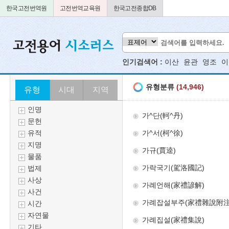
한국고전번역원
고전번역교육원
한국고전종합DB
인기검색어 :
이산
윤관
영조
이
유형
시대
지역
인명
문헌
유적
지명
물품
법제
사상
사건
시간
자연물
기타