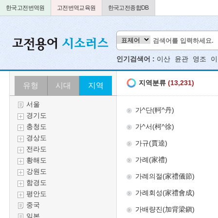
한국고전번역원
고전번역교육원
한국고전종합DB
인기검색어 :
이산
윤관
영조
이
유형
시대
지역
서울
경기도
충청도
경상도
전라도
황해도
강원도
함경도
평안도
중국
일본