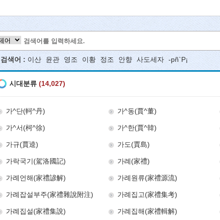
색어 :
이산
윤관
영조
이황
정조
안향
사도세자
-pñ`P¡