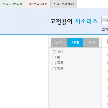
한국고전번역원
고전번역교육원
한국고전종합DB
인기검
유형
시대
지역
고대
한국
중국
일본