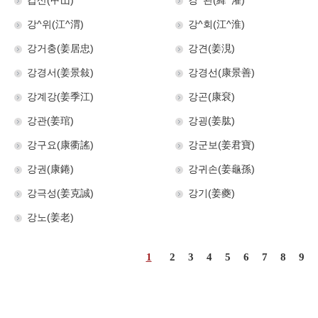
갑산(甲山)
강^관(絳^灌)
강^위(江^渭)
강^회(江^淮)
강거충(姜居忠)
강견(姜涀)
강경서(姜景敍)
강경선(康景善)
강계강(姜季江)
강곤(康袞)
강관(姜琯)
강굉(姜肱)
강구요(康衢謠)
강군보(姜君寶)
강권(康錈)
강귀손(姜龜孫)
강극성(姜克誠)
강기(姜夔)
강노(姜老)
1
2
3
4
5
6
7
8
9