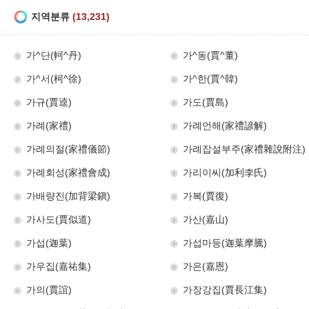
지역분류
(13,231)
가^단(軻^丹)
가^동(賈^董)
가^서(柯^徐)
가^한(賈^韓)
가규(賈逵)
가도(賈島)
가례(家禮)
가례언해(家禮諺解)
가례의절(家禮儀節)
가례잡설부주(家禮雜說附注)
가례회성(家禮會成)
가리이씨(加利李氏)
가배량진(加背梁鎭)
가복(賈復)
가사도(賈似道)
가산(嘉山)
가섭(迦葉)
가섭마등(迦葉摩騰)
가우집(嘉祐集)
가은(嘉恩)
가의(賈誼)
가장강집(賈長江集)