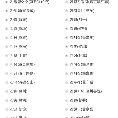
가정맹어호(苛政猛於虎)
가정진강지(嘉定鎭江志)
가제의(家祭儀)
가지동(可芝洞)
가충(賈充)
가평(加平)
각겸(覺謙)
각명(覺明)
각웅(覺雄)
각재집(覺齋集)
각해(覺海)
각훈(覺訓)
간보(干寶)
간성(杆城)
간옹집(艮翁集)
간이집(簡易集)
간장검(干將劍)
간재집(簡齋集)
갈석산(碣石山)
갈수례(葛守禮)
갈천(葛川)
갈천서원(葛川書院)
갈홍(葛洪)
감반(甘盤)
감절(甘節)
감천궁(甘泉宮)