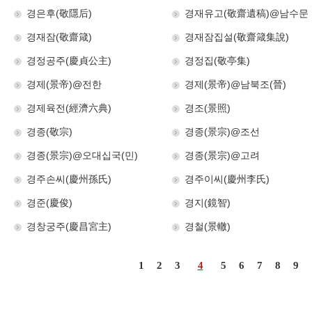
경은후(敬隱后)
경재유고(敬齋遺稿)@남수문
경재잠(敬齋箴)
경재잠집설(敬齋箴集說)
경정공주(慶貞公主)
경정집(敬亭集)
경제(景帝)@전한
경제(景帝)@남북조(晉)
경제육전(經濟六典)
경조(景照)
경종(敬宗)
경종(景宗)@조선
경종(景宗)@오대십국(민)
경종(景宗)@고려
경주손씨(慶州孫氏)
경주이씨(慶州李氏)
경준(慶俊)
경지(鏡智)
경창궁주(慶昌宮主)
경철(景轍)
1
2
3
4
5
6
7
8
9