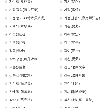
가우집(嘉祐集)
가의(賈誼)
가장강집(賈長江集)
가정(嘉靖)
가정맹어호(苛政猛於虎)
가정진강지(嘉定鎭江志)
가제의(家祭儀)
가충(賈充)
각겸(覺謙)
각굉(覺宏)
각연(覺演)
각우(覺牛)
각웅(覺雄)
각이(覺怡)
각주구검(刻舟求劍)
각천(覺天)
각훈(覺訓)
간문제(簡文帝)
간송집(澗松集)
간옹집(艮翁集)
간이집(簡易集)
간장(干將)
간재집(簡齋集)
간재집(艮齋集)
갈수례(葛守禮)
갈천서원(葛川書院)