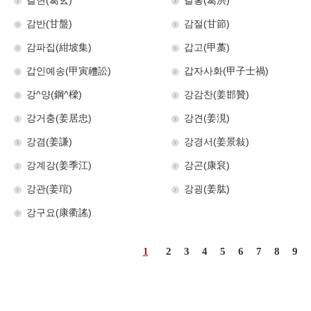
갈현(葛玄)
갈홍(葛洪)
감반(甘盤)
감절(甘節)
감파집(紺坡集)
갑고(甲藁)
갑인예송(甲寅禮訟)
갑자사화(甲子士禍)
강^양(鋼^樑)
강감찬(姜邯贊)
강거충(姜居忠)
강견(姜涀)
강겸(姜謙)
강경서(姜景敍)
강계강(姜季江)
강곤(康袞)
강관(姜琯)
강굉(姜肱)
강구요(康衢謠)
1
2
3
4
5
6
7
8
9