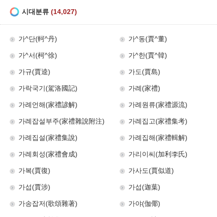
시대분류
(14,027)
가^단(軻^丹)
가^동(賈^董)
가^서(柯^徐)
가^한(賈^韓)
가규(賈逵)
가도(賈島)
가락국기(駕洛國記)
가례(家禮)
가례언해(家禮諺解)
가례원류(家禮源流)
가례잡설부주(家禮雜說附注)
가례집고(家禮集考)
가례집설(家禮集說)
가례집해(家禮輯解)
가례회성(家禮會成)
가리이씨(加利李氏)
가복(賈復)
가사도(賈似道)
가섭(賈涉)
가섭(迦葉)
가송잡저(歌頌雜著)
가야(伽倻)