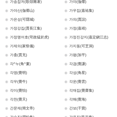
가송잡저(歌頌雜著)
가야(伽倻)
가야산(伽倻山)
가우집(嘉祐集)
가은성(可隱城)
가의(賈誼)
가장강집(賈長江集)
가정(嘉靖)
가정맹어호(苛政猛於虎)
가정진강지(嘉定鎭江志)
가제의(家祭儀)
가지동(可芝洞)
가충(賈充)
가평(加平)
각^누(角^婁)
각겸(覺謙)
각명(覺明)
각성(角星)
각우(覺牛)
각운(覺雲)
각이(覺怡)
각재집(覺齋集)
각천(覺天)
각해(覺海)
간문제(簡文帝)
간보(干寶)