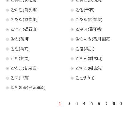
간송집(澗松集)
간옹집(艮翁集)
간이집(簡易集)
간장(干將)
간재집(簡齋集)
간재집(艮齋集)
갈석산(碣石山)
갈수례(葛守禮)
갈천(葛川)
갈천서원(葛川書院)
갈현(葛玄)
갈홍(葛洪)
감반(甘盤)
감악산(紺岳山)
감천궁(甘泉宮)
감파집(紺坡集)
갑고(甲藁)
갑산(甲山)
갑인예송(甲寅禮訟)
1
2
3
4
5
6
7
8
9