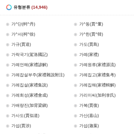
유형분류
(14,946)
가^단(軻^丹)
가^동(賈^董)
가^서(柯^徐)
가^한(賈^韓)
가규(賈逵)
가도(賈島)
가락국기(駕洛國記)
가례(家禮)
가례언해(家禮諺解)
가례원류(家禮源流)
가례잡설부주(家禮雜說附注)
가례집고(家禮集考)
가례집설(家禮集說)
가례집해(家禮輯解)
가례회성(家禮會成)
가리이씨(加利李氏)
가배량진(加背梁鎭)
가복(賈復)
가사도(賈似道)
가산(嘉山)
가섭(賈涉)
가섭(迦葉)